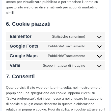
utente per visualizzare pubblicità o per tracciare l'utente su
questo sito web o su diversi siti web per scopi di marketing
simili.
6. Cookie piazzati
Elementor
Statistiche (anonimo)
Consent
to
Google Fonts
Pubblicità/Tracciamento
Consent
service
to
Google Maps
elementor
Pubblicità/Tracciamento
Consent
service
to
Varie
google-
Scopo in attesa di indagine
Consent
service
fonts
to
google-
7. Consenti
service
maps
varie
Quando visiti il sito web per la prima volta, noi mostreremo un
popup con una spiegazione dei cookie. Appena clicchi su
"Salva preferenze", dai il permesso a noi di usare le categorie
di cookie e plugin come descritto in questa dichiarazione
relativa ai popup e cookie. Puoi disabilitare i cookie attraverso il